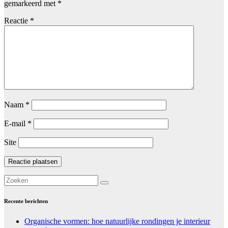
gemarkeerd met
*
Reactie
*
Naam
*
E-mail
*
Site
Recente berichten
Organische vormen: hoe natuurlijke rondingen je interieur