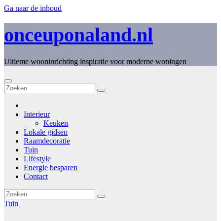
Ga naar de inhoud
onceuponaland.nl
Ultieme wooninrichting inspiratie voor moderne woningen
Interieur
Keuken
Lokale gidsen
Raamdecoratie
Tuin
Lifestyle
Energie besparen
Contact
Tuin