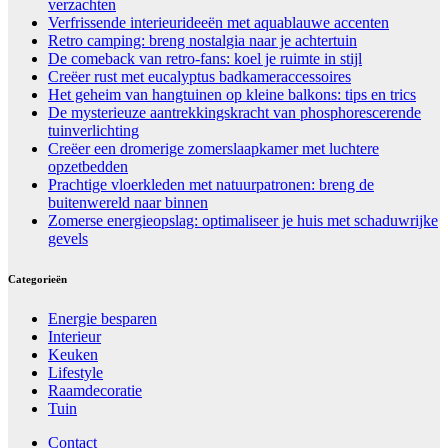
verzachten
Verfrissende interieurideeën met aquablauwe accenten
Retro camping: breng nostalgia naar je achtertuin
De comeback van retro-fans: koel je ruimte in stijl
Creëer rust met eucalyptus badkameraccessoires
Het geheim van hangtuinen op kleine balkons: tips en trics
De mysterieuze aantrekkingskracht van phosphorescerende
tuinverlichting
Creëer een dromerige zomerslaapkamer met luchtere
opzetbedden
Prachtige vloerkleden met natuurpatronen: breng de
buitenwereld naar binnen
Zomerse energieopslag: optimaliseer je huis met schaduwrijke
gevels
Categorieën
Energie besparen
Interieur
Keuken
Lifestyle
Raamdecoratie
Tuin
Contact